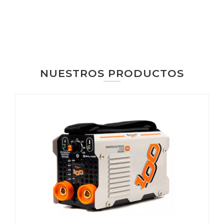
(6
(0
(V
T
T
M
01.
2-
TL
O
H
M
IE
0
51
R
T2
(K
H1
0
0-
18
81
A
0
0-
9
V
0
TL
0
11
N
1.5
06
-
0)
2)
G)
A
)
8)
NUESTROS PRODUCTOS