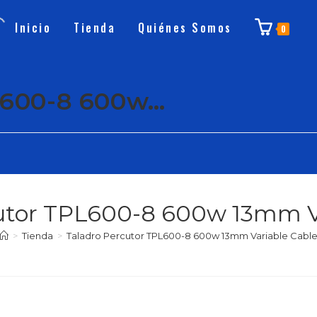
Inicio
Tienda
Quiénes Somos
0
L600-8 600w…
utor TPL600-8 600w 13mm V
>
Tienda
>
Taladro Percutor TPL600-8 600w 13mm Variable Cabl