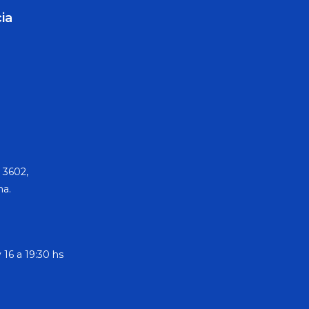
ia
 3602,
na.
 16 a 19:30 hs