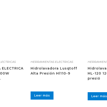
LECTRICAS
HERRAMIENTAS ELECTRICAS
HERRAMIENT
 ELECTRICA
Hidrolavadora Lusqtoff
Hidrolava
000W
Alta Presión Hl110-9
HL-120 1
L
presió
Leer más
Leer más