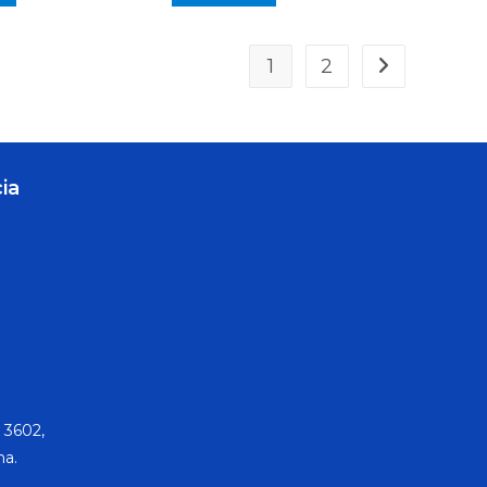
1
2
ia
 3602,
na.