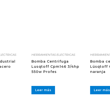
LECTRICAS
HERRAMIENTAS ELECTRICAS
HERRAMIENT
dustrial
Bomba Centrifuga
Bomba ce
 acero
Lusqtoff Cpm146 3/4hp
Lüsqtoff
550w Profes
naranja
Leer más
Leer más