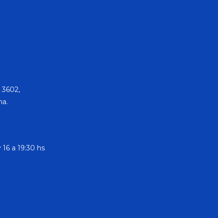
 3602,
na.
 16 a 19:30 hs