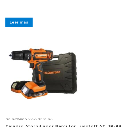
Leer más
HERRAMIENTAS A BATERIA
Taladro Atornillador Percutor Lusqtoff ATL18-8B