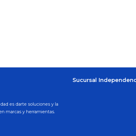
Sucursal Independenc
dad es darte soluciones y la
en marcas y herramientas.