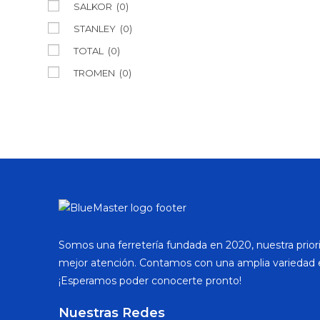
SALKOR
(0)
STANLEY
(0)
TOTAL
(0)
TROMEN
(0)
Somos una ferretería fundada en 2020, nuestra priori
mejor atención. Contamos con una amplia variedad 
¡Esperamos poder conocerte pronto!
Nuestras Redes