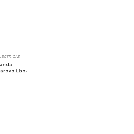
LECTRICAS
Banda
Barovo Lbp-