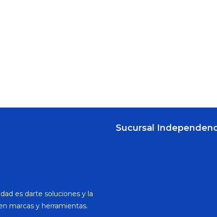
Sucursal Independenc
dad es darte soluciones y la
en marcas y herramientas.