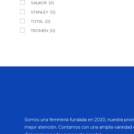
SALKOR
(0)
STANLEY
(0)
TOTAL
(0)
TROMEN
(0)
Somos una ferretería fundada en 2020, nuestra priori
mejor atención. Contamos con una amplia variedad 