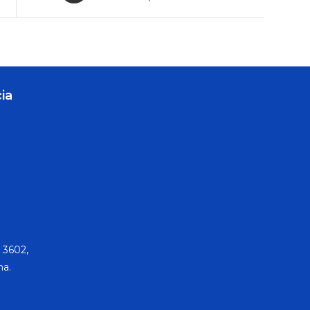
ia
 3602,
na.