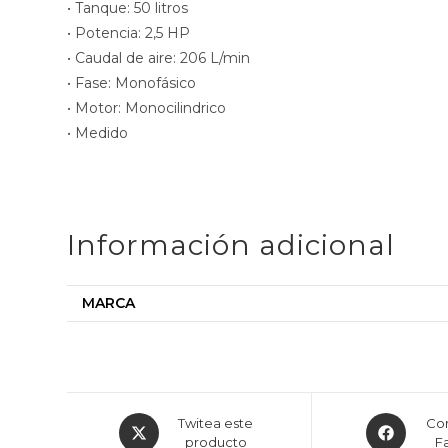
• Tanque: 50 litros
• Potencia: 2,5 HP
• Caudal de aire: 206 L/min
• Fase: Monofásico
• Motor: Monocilindrico
• Medido
Información adicional
MARCA
Twitea este
Com
producto
F