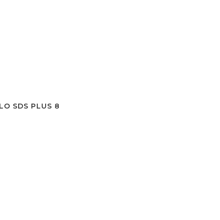
O SDS PLUS 800 W. TOTAL (TH308268-