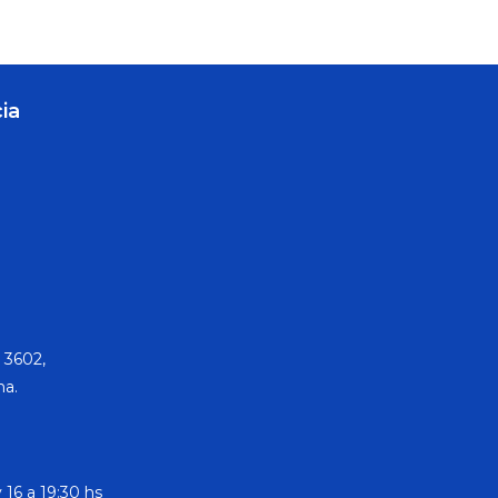
ia
 3602,
na.
 16 a 19:30 hs