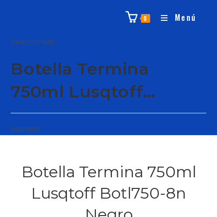
Menú
0
Seleccionado:
Botella Termina
750ml Lusqtoff…
Agotado
Botella Termina 750ml
Lusqtoff Botl750-8n
Negro